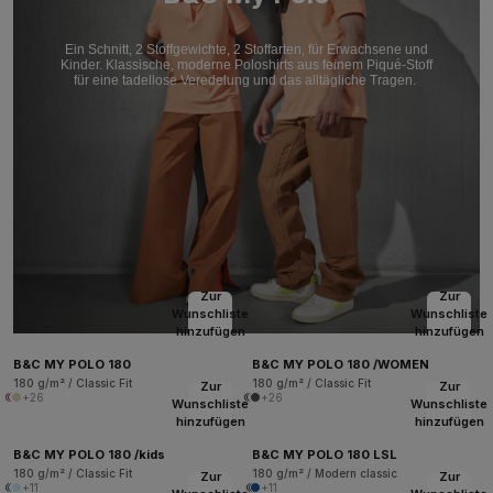
Ein Schnitt, 2 Stoffgewichte, 2 Stoffarten, für Erwachsene und
Kinder. Klassische, moderne Poloshirts aus feinem Piqué-Stoff
für eine tadellose Veredelung und das alltägliche Tragen.
Zur
Zur
Wunschliste
Wunschliste
hinzufügen
hinzufügen
B&C MY POLO 180
B&C MY POLO 180 /WOMEN
180 g/m² / Classic Fit
180 g/m² / Classic Fit
Zur
Zur
+26
+26
Wunschliste
Wunschliste
hinzufügen
hinzufügen
B&C MY POLO 180 /kids
B&C MY POLO 180 LSL
180 g/m² / Classic Fit
180 g/m² / Modern classic
Zur
Zur
+11
+11