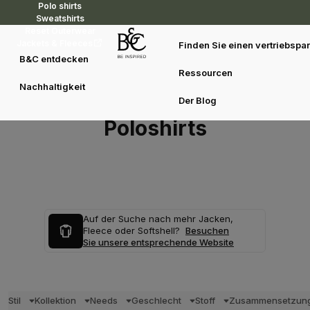
Polo shirts
Sweatshirts
Reset Outerwear
Jackets & Fleeces
Finden Sie einen vertriebspar
B&C entdecken
Ressourcen
Nachhaltigkeit
Der Blog
Poloshirts
Auf der Suche nach mehr Jacken,
Fleece oder Softshell?
Besuchen
Sie unsere entsprechende Website
Stil
Kollektion
Needs
Geschlecht
Stoff
Zusammensetzun