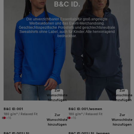
B&C ID.
Die unverzichtbaren Essentials für groß angelegte
Werbeaktionen und das Event-Merchandising.
Geschlechtsspezifische Poloshirts und geschlechtsneutrale
Sweatshirts ohne Label, auch für Kinder. Alle hervorragend
bedruckbar.
Zur
Zur
Wunschliste
Wunschliste
hinzufügen
hinzufügen
B&C ID.001
B&C ID.001 /women
180 g/m² / Relaxed Fit
180 g/m² / Relaxed Fit
Zur
Zur
+16
+16
Wunschliste
Wunschliste
hinzufügen
hinzufügen
B&C ID.001 LSL
B&C ID.001 LSL /women