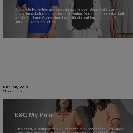
Komplette Kollektion aus Bio-Baumwolle oder Baumwolle aus
Umstellungsbetrieben, die für hochwertige Veredelungen entwickelt
wurde. Moderne Styles ohne Label für sie und ihn, konzipiert für
umweltbewusste Marken.
B&C My Polo
11 products
B&C My Polo
Ein Schnitt, 2 Stoffgewichte, 2 Stoffarten, für Erwachsene und Kinder.