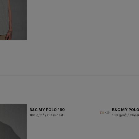
B&C MY POLO 180
B&C MY POL
+26
180 g/m² / Classic Fit
180 g/m² / Classi