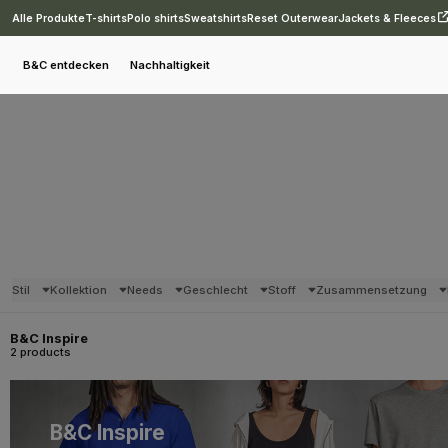
Alle Produkte
T-shirts
Polo shirts
Sweatshirts
Reset Outerwear
Jackets & Fleeces
B&C entdecken
Nachhaltigkeit
Stil
Kollektion
Needs
Geschlecht
Stoff
Zusammensetzung
B&C Inspire
2 products
B&C Inspire