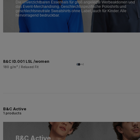
Die unverzichtbaren Essentials für groß angelegte Werbeaktionen und
das Event-Merchandising. Geschlechtsspezifische Poloshirts und
geschlechtsneutrale Sweatshirts ohne Label, auch für Kinder. Alle
hervorragend bedruckbar.
B&C ID.001 LSL /women
+4
180 g/m² / Relaxed Fit
B&C Active
1 products
B&C Active