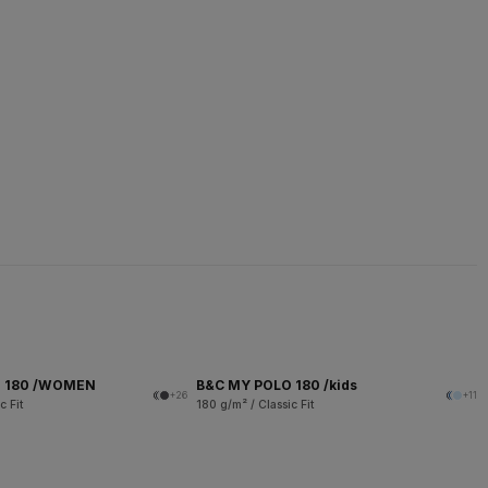
O 180 /WOMEN
B&C MY POLO 180 /kids
+26
+11
c Fit
180 g/m² / Classic Fit