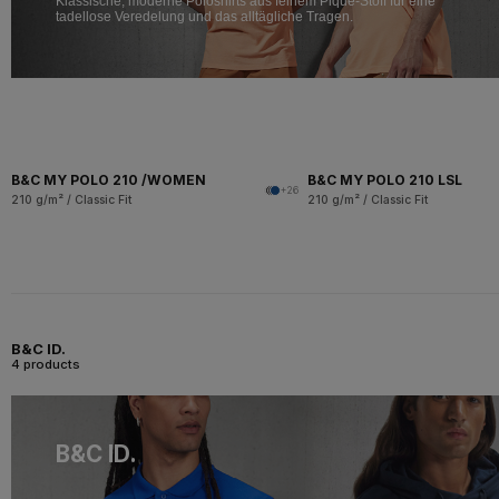
Klassische, moderne Poloshirts aus feinem Piqué-Stoff für eine
tadellose Veredelung und das alltägliche Tragen.
B&C MY POLO 210 /WOMEN
B&C MY POLO 210 LSL
+26
210 g/m² / Classic Fit
210 g/m² / Classic Fit
B&C ID.
4 products
B&C ID.