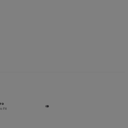
ro
c Fit