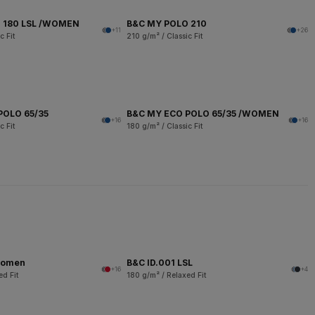
 180 LSL /WOMEN
B&C MY POLO 210
+11
+26
c Fit
210 g/m² / Classic Fit
POLO 65/35
B&C MY ECO POLO 65/35 /WOMEN
+16
+16
c Fit
180 g/m² / Classic Fit
women
B&C ID.001 LSL
+16
+4
ed Fit
180 g/m² / Relaxed Fit