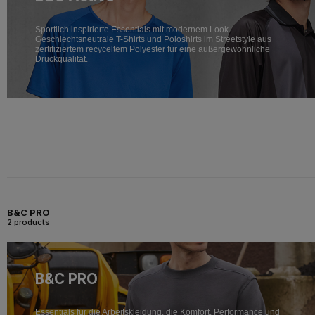
Sportlich inspirierte Essentials mit modernem Look.
Geschlechtsneutrale T-Shirts und Poloshirts im Streetstyle aus
zertifiziertem recyceltem Polyester für eine außergewöhnliche
Druckqualität.
B&C PRO
2 products
B&C PRO
Essentials für die Arbeitskleidung, die Komfort, Performance und