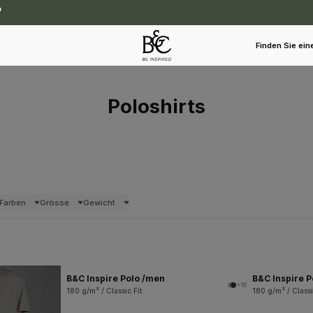
Finden Sie ein
Poloshirts
Farben
Grösse
Gewicht
B&C Inspire Polo /men
B&C Inspire 
+16
180 g/m² / Classic Fit
180 g/m² / Classi