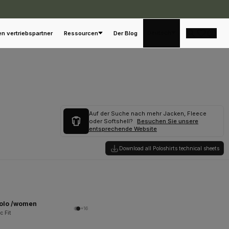
Deutsch
en vertriebspartner
Ressourcen
Der Blog
Auf der Suche nach mehr Jacken, Fleece
oder Softshell?
Besuchen Sie unsere
entsprechende Website
Download all Poloshirts technical sheets
Polo /women
+16
c Fit