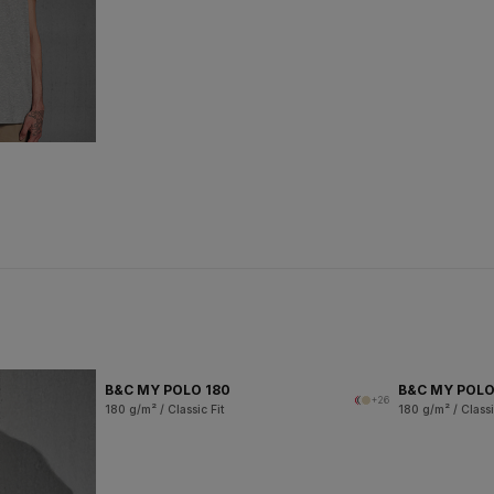
B&C MY POLO 180
B&C MY POL
+26
180 g/m² / Classic Fit
180 g/m² / Classi