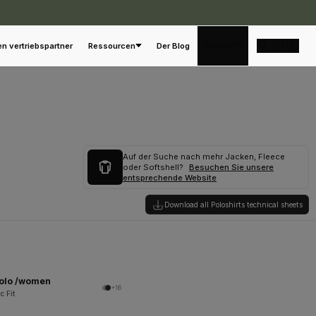
Deutsch
en vertriebspartner
Ressourcen
Der Blog
Auf der Suche nach mehr Jacken, Fleece
oder Softshell?
Besuchen Sie unsere
entsprechende Website
Download all Poloshirts technical sheets
Polo /women
+16
c Fit