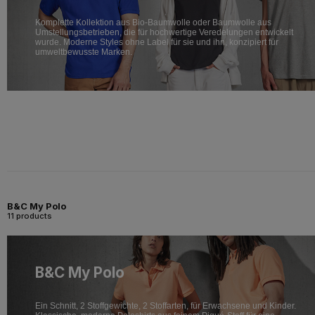
Komplette Kollektion aus Bio-Baumwolle oder Baumwolle aus
Umstellungsbetrieben, die für hochwertige Veredelungen entwickelt
wurde. Moderne Styles ohne Label für sie und ihn, konzipiert für
umweltbewusste Marken.
B&C My Polo
11 products
B&C My Polo
Ein Schnitt, 2 Stoffgewichte, 2 Stoffarten, für Erwachsene und Kinder.