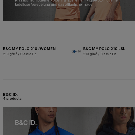
Klassische, moderne Poloshirts aus feinem Piqué-Stoff für eine
tadellose Veredelung und das alltägliche Tragen.
B&C MY POLO 210 /WOMEN
B&C MY POLO 210 LSL
+26
210 g/m² / Classic Fit
210 g/m² / Classic Fit
B&C ID.
4 products
B&C ID.