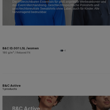
Die unverzichtbaren Essentials für groß angelegte Werbeaktionen und
das Event-Merchandising. Geschlechtsspezifische Poloshirts und
geschlechtsneutrale Sweatshirts ohne Label, auch für Kinder. Alle
hervorragend bedruckbar.
B&C ID.001 LSL /women
+4
180 g/m² / Relaxed Fit
B&C Active
1 products
B&C Active