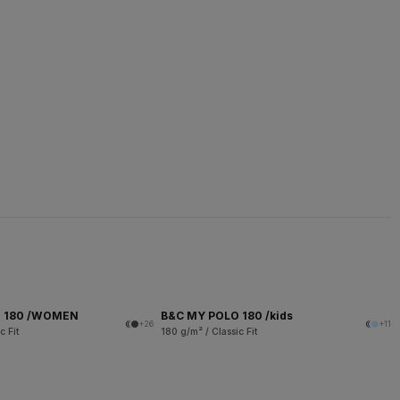
O 180 /WOMEN
B&C MY POLO 180 /kids
+26
+11
c Fit
180 g/m² / Classic Fit