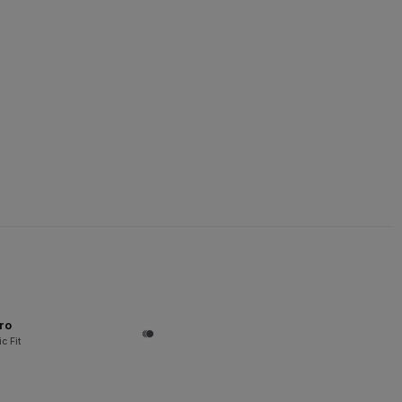
ro
c Fit