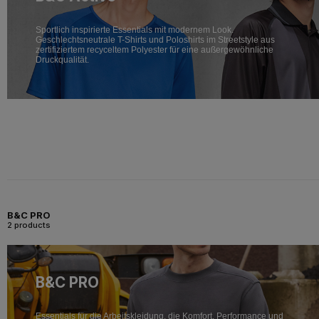
Sportlich inspirierte Essentials mit modernem Look.
Geschlechtsneutrale T-Shirts und Poloshirts im Streetstyle aus
zertifiziertem recyceltem Polyester für eine außergewöhnliche
Druckqualität.
B&C PRO
2 products
B&C PRO
Essentials für die Arbeitskleidung, die Komfort, Performance und