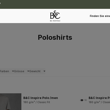
Finden Sie ein
Poloshirts
Farben
Grösse
Gewicht
B&C Inspire Polo /men
B&C Inspire 
+16
180 g/m² / Classic Fit
180 g/m² / Classi