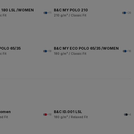
 180 LSL /WOMEN
B&C MY POLO 210
+11
+26
c Fit
210 g/m² / Classic Fit
POLO 65/35
B&C MY ECO POLO 65/35 /WOMEN
+16
+16
c Fit
180 g/m² / Classic Fit
women
B&C ID.001 LSL
+16
+4
ed Fit
180 g/m² / Relaxed Fit