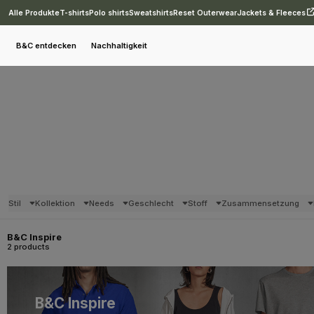
Alle Produkte
T-shirts
Polo shirts
Sweatshirts
Reset Outerwear
Jackets & Fleeces
B&C entdecken
Nachhaltigkeit
Stil
Kollektion
Needs
Geschlecht
Stoff
Zusammensetzung
B&C Inspire
2 products
B&C Inspire