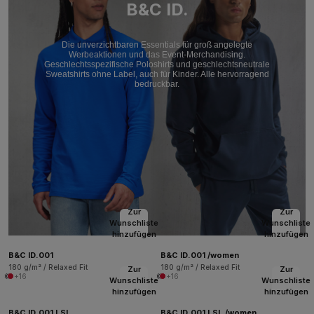
B&C ID.
Die unverzichtbaren Essentials für groß angelegte
Werbeaktionen und das Event-Merchandising.
Geschlechtsspezifische Poloshirts und geschlechtsneutrale
Sweatshirts ohne Label, auch für Kinder. Alle hervorragend
bedruckbar.
Zur
Zur
Wunschliste
Wunschliste
hinzufügen
hinzufügen
B&C ID.001
B&C ID.001 /women
180 g/m² / Relaxed Fit
180 g/m² / Relaxed Fit
Zur
Zur
+16
+16
Wunschliste
Wunschliste
hinzufügen
hinzufügen
B&C ID.001 LSL
B&C ID.001 LSL /women