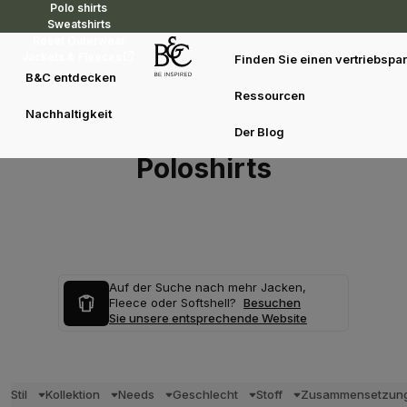
Polo shirts
Sweatshirts
Reset Outerwear
Jackets & Fleeces
Finden Sie einen vertriebspar
B&C entdecken
Ressourcen
Nachhaltigkeit
Der Blog
Poloshirts
Auf der Suche nach mehr Jacken,
Fleece oder Softshell?
Besuchen
Sie unsere entsprechende Website
Stil
Kollektion
Needs
Geschlecht
Stoff
Zusammensetzun